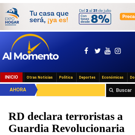
INICIO
Otras Noticias
Política
Deportes
Económicas
Do
AHORA
Buscar
RD declara terroristas a
Guardia Revolucionaria