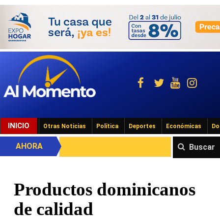
INICIO
Otras Noticias
Política
Deportes
Económicas
Do
AHORA
Buscar
Productos dominicanos
de calidad