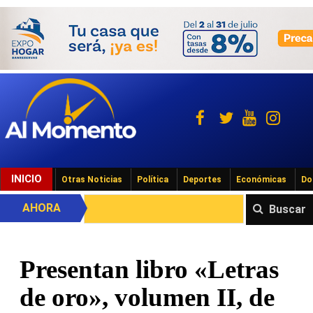
INICIO
Otras Noticias
Política
Deportes
Económicas
Do
AHORA
Buscar
Presentan libro «Letras
de oro», volumen II, de