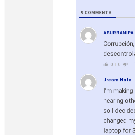
9
COMMENTS
ASURBANIPA
Corrupción,
descontrol
0
0
Jream Nata
I’m making
hearing ot
so I decided
changed my 
laptop for 