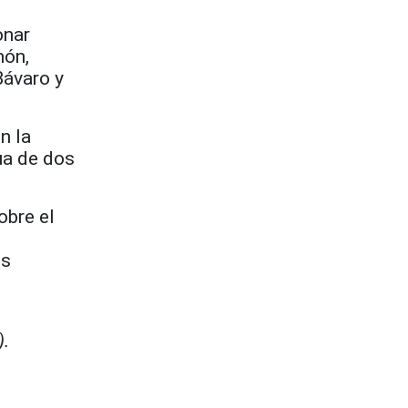
onar
món,
Bávaro y
n la
ua de dos
obre el
os
).