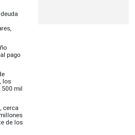
a deuda
ares,
año
 al pago
de
, los
 500 mil
, cerca
 millones
e de los