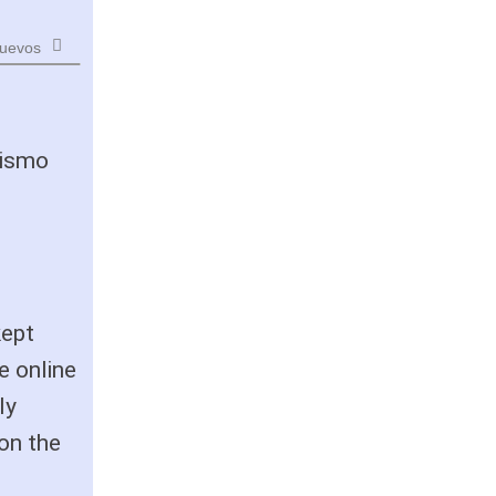
uevos
nismo
kept
e online
ly
on the