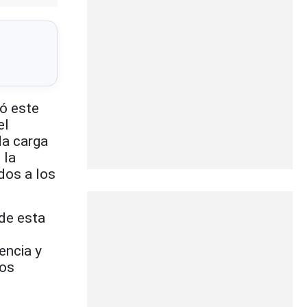
ió este
el
da carga
 la
dos a los
de esta
encia y
mos