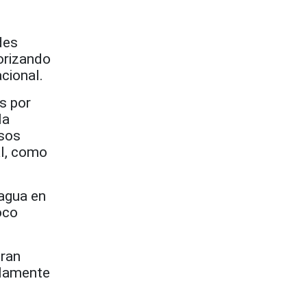
des
orizando
cional.
s por
la
esos
al, como
 agua en
oco
gran
olamente