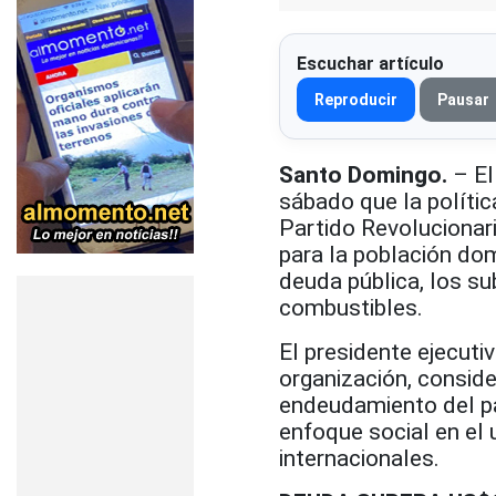
Escuchar artículo
Reproducir
Pausar
Santo Domingo.
– El
sábado que la políti
Partido Revolucionar
para la población dom
deuda pública, los su
combustibles.
El presidente ejecut
organización, conside
endeudamiento del paí
enfoque social en el
internacionales.