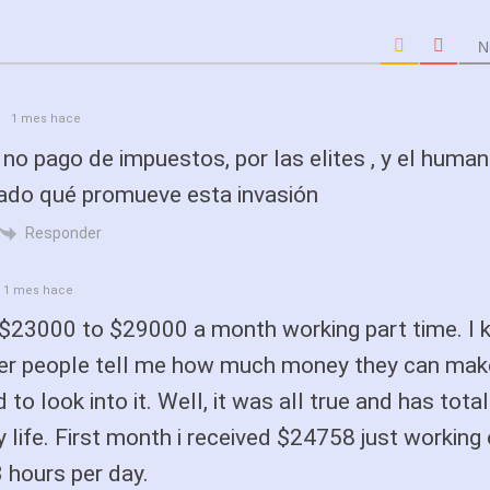
N
1 mes hace
 no pago de impuestos, por las elites , y el huma
ado qué promueve esta invasión
Responder
1 mes hace
 $23000 to $29000 a month working part time. I 
her people tell me how much money they can mak
 to look into it. Well, it was all true and has total
life. First month i received $24758 just working 
3 hours per day.