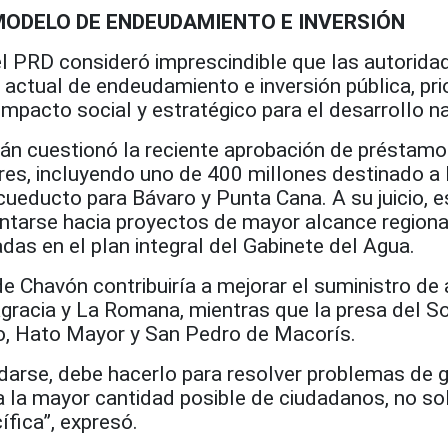
MODELO DE ENDEUDAMIENTO E INVERSIÓN
el PRD consideró imprescindible que las autorida
actual de endeudamiento e inversión pública, pri
mpacto social y estratégico para el desarrollo na
n cuestionó la reciente aprobación de préstamo
res, incluyendo uno de 400 millones destinado a 
cueducto para Bávaro y Punta Cana. A su juicio, 
entarse hacia proyectos de mayor alcance region
as en el plan integral del Gabinete del Agua.
de Chavón contribuiría a mejorar el suministro de
agracia y La Romana, mientras que la presa del S
ibo, Hato Mayor y San Pedro de Macorís.
udarse, debe hacerlo para resolver problemas de 
 a la mayor cantidad posible de ciudadanos, no s
ífica”, expresó.