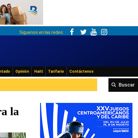
Siguenos en las redes:
ntado
Opinión
Haití
Tarifario
Contáctenos
Buscar
a la