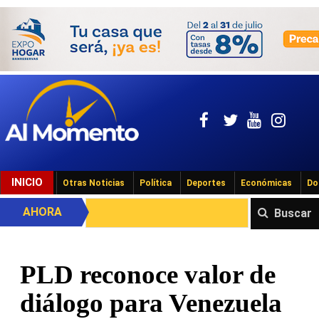
INICIO
Otras Noticias
Política
Deportes
Económicas
Do
AHORA
Buscar
PLD reconoce valor de
diálogo para Venezuela