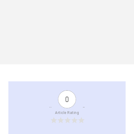
0
Article Rating