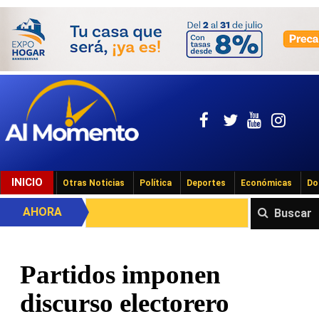
INICIO
Otras Noticias
Política
Deportes
Económicas
Do
AHORA
Buscar
Partidos imponen
discurso electorero