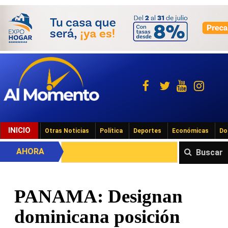
INICIO
Otras Noticias
Política
Deportes
Económicas
Do
AHORA
Buscar
PANAMA: Designan
dominicana posición