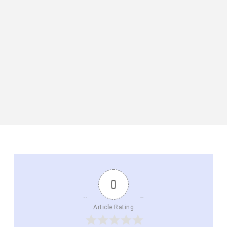
0
Article Rating