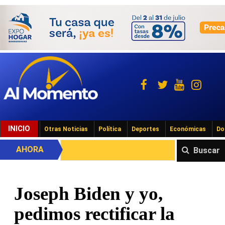
INICIO
Otras Noticias
Política
Deportes
Económicas
Do
AHORA
Buscar
Joseph Biden y yo,
pedimos rectificar la