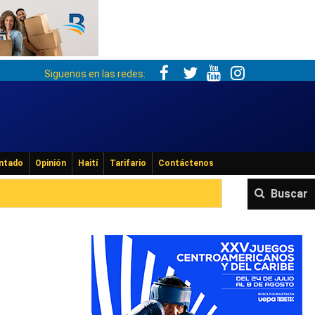
Siguenos en las redes:
ntado
Opinión
Haití
Tarifario
Contáctenos
Buscar