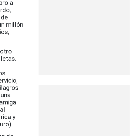
bro al
rdo,
 de
un millón
ios,
 otro
letas.
os
rvicio,
ilagros
 una
 amiga
al
rica y
guro)