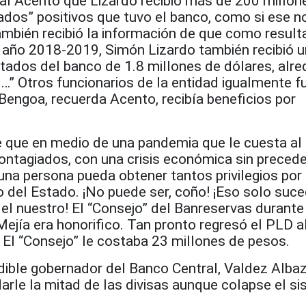
ital Acento que Lizardo recibió más de 200 millon
ados” positivos que tuvo el banco, como si ese n
también recibió la información de que como resul
l año 2018-2019, Simón Lizardo también recibió 
ltados del banco de 1.8 millones de dólares, alr
…” Otros funcionarios de la entidad igualmente f
Bengoa, recuerda Acento, recibía beneficios por
e que en medio de una pandemia que le cuesta al
ontagiados, con una crisis económica sin preced
una persona pueda obtener tantos privilegios por
o del Estado. ¡No puede ser, coño! ¡Eso solo suc
el nuestro! El “Consejo” del Banreservas durante
Mejía era honorifico. Tan pronto regresó el PLD a
 El “Consejo” le costaba 23 millones de pesos.
dible gobernador del Banco Central, Valdez Alba
arle la mitad de las divisas aunque colapse el s