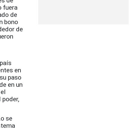
es de
o fuera
tado de
un bono
ededor de
ueron
 país
entes en
 su paso
ede en un
 el
l poder,
zo se
istema