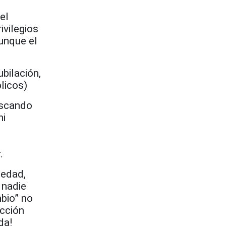
el
ivilegios
aunque el
bilación,
blicos)
uscando
ni
.
iedad,
 nadie
bio” no
acción
da!