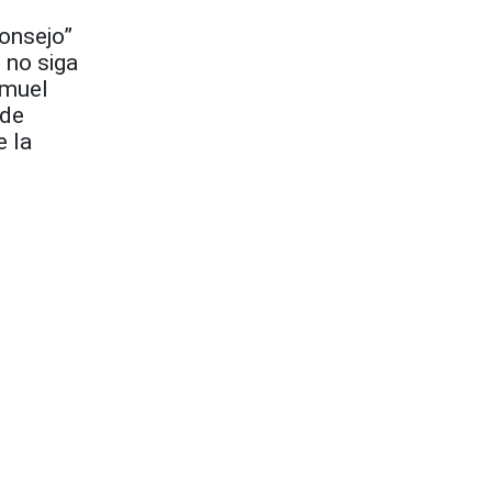
Consejo”
 no siga
amuel
 de
e la