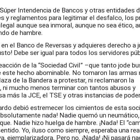
Súper Intendencia de Bancos y otras entidades d
s y reglamentos para legitimar el desfalco, los pr
ilegal aunque sea inmoral, aunque no sea ético, 
ndo de hambre.
en el Banco de Reversas y adquieres derecho a ju
justo! Debe ser igual para todos los servidores pú
eacción de la “Sociedad Civil” –que tanto jode b
e este hecho abominable. No tomaron las armas 
aza de la Bandera a protestar, ni reclamaron la
o, ni mucho menos terminar con tantos abusos y
esa más la JCE, el TSE y otras instancias de poder
ardo debió estremecer los cimientos de esta soc
¡Absolutamente nada! Nadie quemó un neumático,
que. Nadie hizo huelga de hambre. ¡Nada! El “cam
entido. Yo, iluso como siempre, esperaba una re
va, ejemplarizadora. Pero no. ¡Nada! ¡Ni pasará na