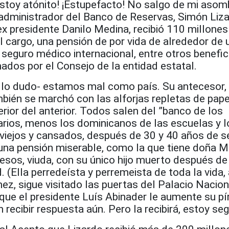
Estoy atónito! ¡Estupefacto! No salgo de mi asom
administrador del Banco de Reservas, Simón Liza
x presidente Danilo Medina, recibió 110 millones
 cargo, una pensión de por vida de alrededor de 
seguro médico internacional, entre otros benefic
ados por el Consejo de la entidad estatal.
 lo dudo- estamos mal como país. Su antecesor,
bién se marchó con las alforjas repletas de pape
rior del anterior. Todos salen del ”banco de los
arios, menos los dominicanos de las escuelas y l
viejos y cansados, después de 30 y 40 años de se
 una pensión miserable, como la que tiene doña M
esos, viuda, con su único hijo muerto después de
(Ella perredeísta y perremeista de toda la vida,
z, sigue visitado las puertas del Palacio Nacion
que el presidente Luís Abinader le aumente su pír
 recibir respuesta aún. Pero la recibirá, estoy se