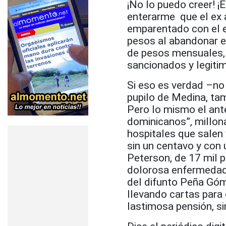
¡No lo puedo creer! ¡
enterarme que el ex 
emparentado con el e
pesos al abandonar el
de pesos mensuales, 
sancionados y legitim
Si eso es verdad –no
pupilo de Medina, tam
Pero lo mismo el ante
dominicanos”, millon
hospitales que salen 
sin un centavo y con
Peterson, de 17 mil p
dolorosa enfermedad. 
del difunto Peña Góme
llevando cartas para 
lastimosa pensión, sin