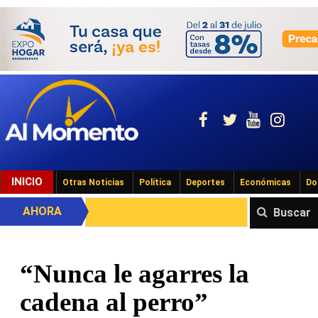
INICIO
Otras Noticias
Política
Deportes
Económicas
Do
AHORA
Buscar
“Nunca le agarres la
cadena al perro”