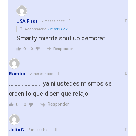
USA First
2 meses hace
Responder a
Smarty Bev
Smarty mierde shut up demorat
Responder
0
0
Rambo
2 meses hace
……………………ya ni ustedes mismos se
creen lo que disen que relajo
Responder
0
0
JuliaG
2 meses hace