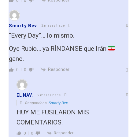
0
0
Smarty Bev
2 meses hace
“Every Day”… lo mismo.
Oye Rubio… ya RÍNDANSE que Irán
gano.
Responder
0
0
EL NAV.
2 meses hace
Responder a
Smarty Bev
HUY ME FUSILARON MIS
COMENTARIOS.
Responder
0
0