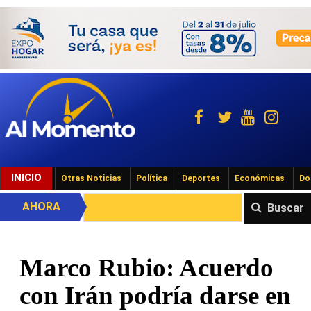
INICIO
Otras Noticias
Política
Deportes
Económicas
Do
AHORA
Buscar
Marco Rubio: Acuerdo
con Irán podría darse en