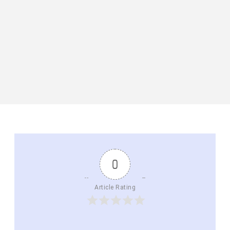
0
Article Rating