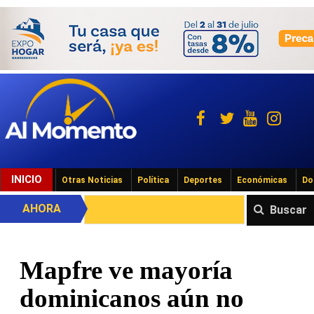
INICIO
Otras Noticias
Política
Deportes
Económicas
Do
AHORA
Buscar
Mapfre ve mayoría
dominicanos aún no