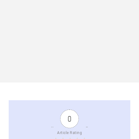
0
Article Rating