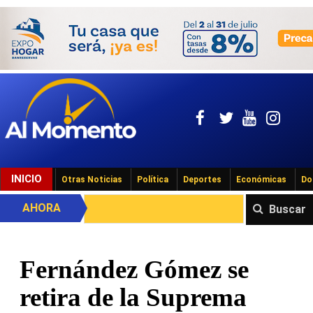
INICIO
Otras Noticias
Política
Deportes
Económicas
Do
AHORA
Buscar
Fernández Gómez se
retira de la Suprema