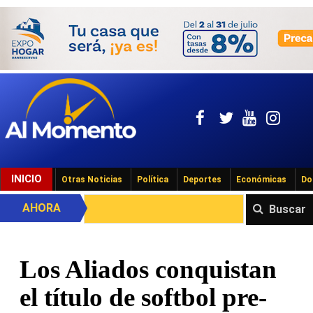
INICIO
Otras Noticias
Política
Deportes
Económicas
Do
AHORA
Buscar
Los Aliados conquistan
el título de softbol pre-