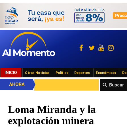
INICIO
Otras Noticias
Política
Deportes
Económicas
Do
AHORA
Buscar
Loma Miranda y la
explotación minera