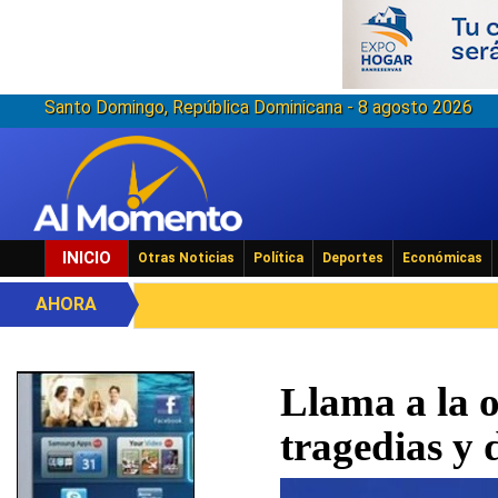
Santo Domingo, República Dominicana - 8 agosto 2026
INICIO
Otras Noticias
Política
Deportes
Económicas
AHORA
Llama a la o
tragedias y 