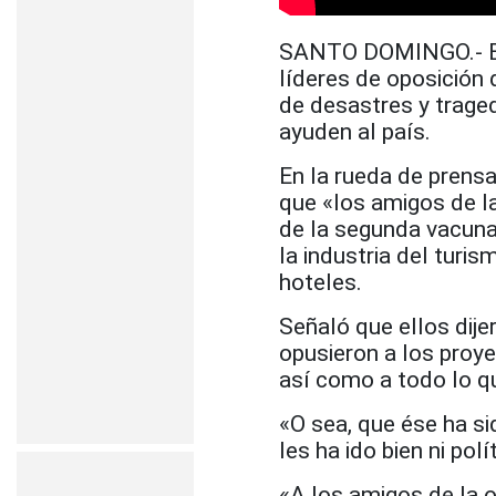
SANTO DOMINGO.- El 
líderes de oposición 
de desastres y trage
ayuden al país.
En la rueda de prens
que «los amigos de la
de la segunda vacuna 
la industria del turi
hoteles.
Señaló que ellos dije
opusieron a los proy
así como a todo lo qu
«O sea, que ése ha s
les ha ido bien ni po
«A los amigos de la o