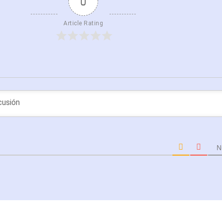
0
Article Rating
N