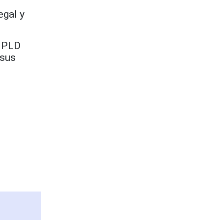
egal y
l PLD
 sus