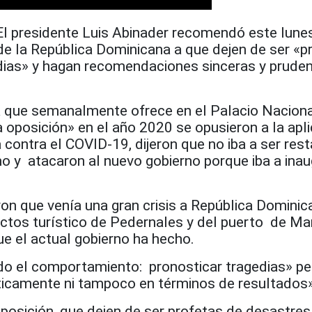
presidente Luis Abinader recomendó este lunes
de la República Dominicana a que dejen de ser «p
dias» y hagan recomendaciones sinceras y prude
a que semanalmente ofrece en el Palacio Nacional
 oposición» en el año 2020 se opusieron a la apl
contra el COVID-19, dijeron que no iba a ser res
smo y atacaron al nuevo gobierno porque iba a inau
ron que venía una gran crisis a República Dominic
ectos turístico de Pedernales y del puerto de Ma
e el actual gobierno ha hecho.
ido el comportamiento: pronosticar tragedias» pe
líticamente ni tampoco en términos de resultados»
posición, que dejen de ser profetas de desastres