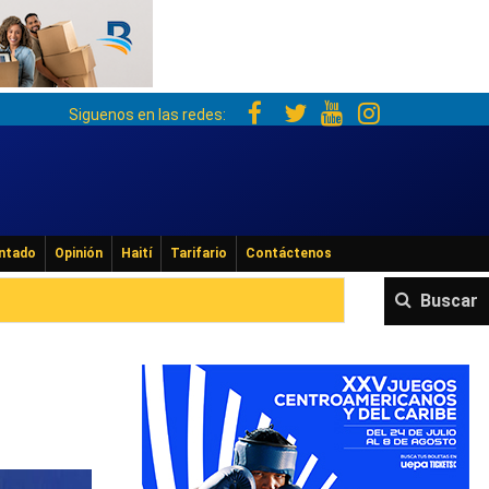
Siguenos en las redes:
ntado
Opinión
Haití
Tarifario
Contáctenos
Buscar