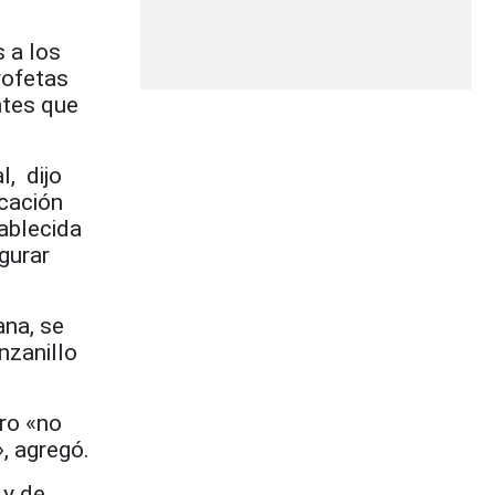
 a los
rofetas
ntes que
, dijo
icación
tablecida
gurar
ana, se
nzanillo
ro «no
, agregó.
 y de