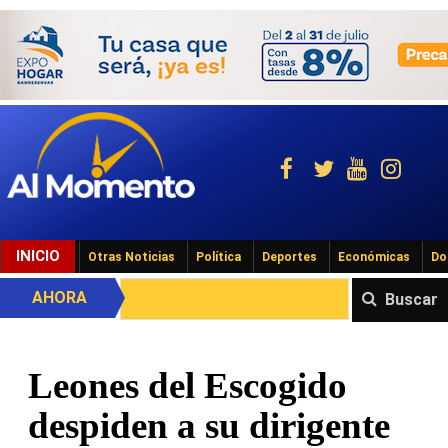
INICIO
Otras Noticias
Política
Deportes
Económicas
Do
AHORA
Buscar
Leones del Escogido
despiden a su dirigente