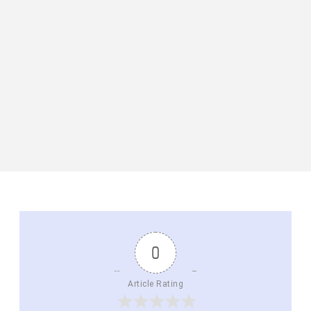
0
Article Rating