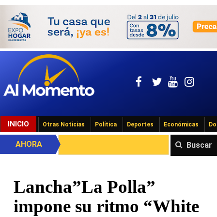
INICIO
Otras Noticias
Política
Deportes
Económicas
Do
AHORA
Buscar
Lancha”La Polla”
impone su ritmo “White