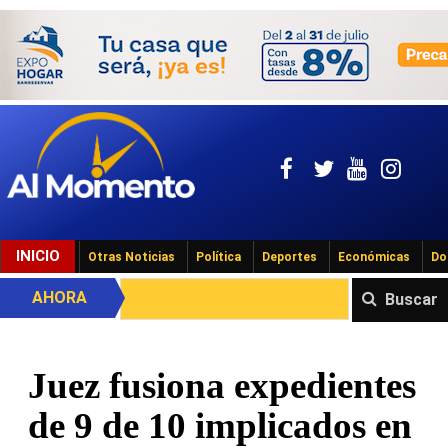
INICIO
Otras Noticias
Política
Deportes
Económicas
Do
AHORA
Buscar
Juez fusiona expedientes
de 9 de 10 implicados en