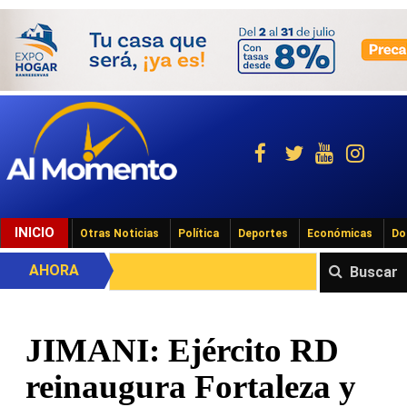
INICIO
Otras Noticias
Política
Deportes
Económicas
Do
AHORA
Buscar
JIMANI: Ejército RD
reinaugura Fortaleza y