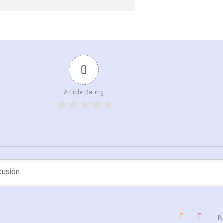
0
Article Rating
N