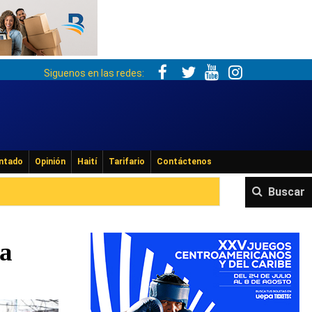
Siguenos en las redes:
ntado
Opinión
Haití
Tarifario
Contáctenos
Buscar
 a