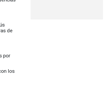
sús
ras de
s por
con los