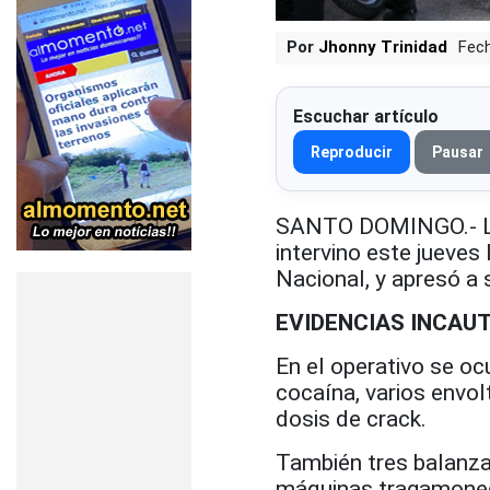
Por
Jhonny Trinidad
Fech
Escuchar artículo
Reproducir
Pausar
SANTO DOMINGO.- La 
intervino este jueves 
Nacional, y apresó a 
EVIDENCIAS INCAU
En el operativo se oc
cocaína, varios envo
dosis de crack.
También tres balanza
máquinas tragamonedas