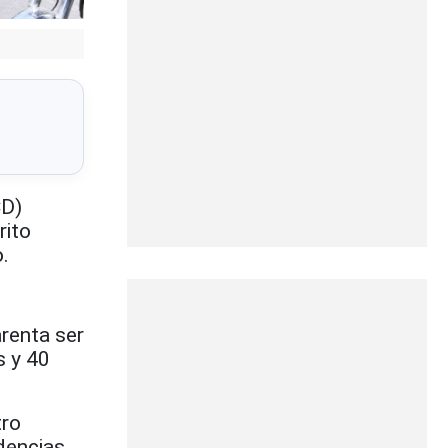
CD)
rito
.
renta ser
s y 40
tro
idencias