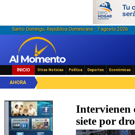
Santo Domingo, República Dominicana - 7 agosto 2026
INICIO
Otras Noticias
Política
Deportes
Económicas
AHORA
Intervienen 
siete por dr