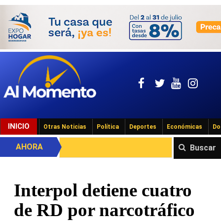
INICIO
Otras Noticias
Política
Deportes
Económicas
Do
AHORA
Buscar
Interpol detiene cuatro
de RD por narcotráfico