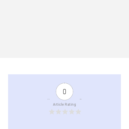
0
Article Rating