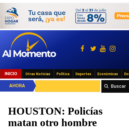
INICIO
Otras Noticias
Política
Deportes
Económicas
Do
AHORA
Buscar
HOUSTON: Policías
matan otro hombre