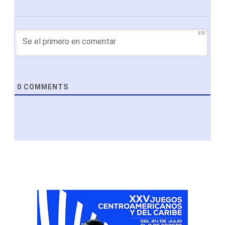
450
0
COMMENTS