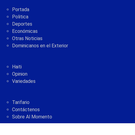
Portada
Politica
Deportes
Económicas
Otras Noticias
Dominicanos en el Exterior
Haiti
Opinion
Variedades
Tarifario
Contáctenos
Sobre Al Momento
2005 - 2021 © AlMomento.net AlMomento.net
Desarrollado por
G Soluciones