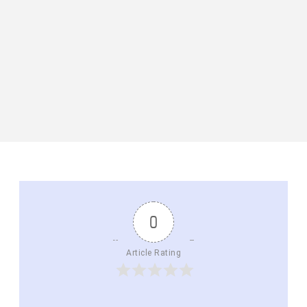
0
Article Rating