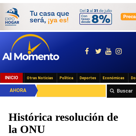
INICIO
Otras Noticias
Política
Deportes
Económicas
Do
AHORA
Buscar
Histórica resolución de
la ONU