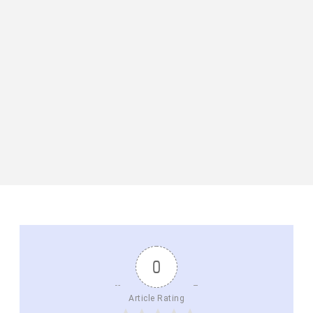
0
Article Rating