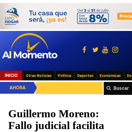
INICIO
Otras Noticias
Política
Deportes
Económicas
Do
AHORA
Buscar
Guillermo Moreno:
Fallo judicial facilita