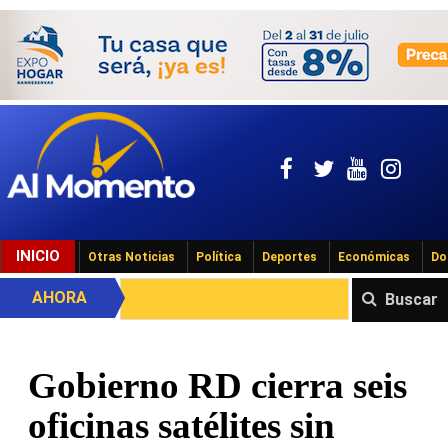
INICIO
Otras Noticias
Política
Deportes
Económicas
Do
AHORA
Buscar
Gobierno RD cierra seis
oficinas satélites sin