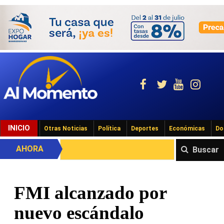
INICIO
Otras Noticias
Política
Deportes
Económicas
Do
AHORA
Buscar
FMI alcanzado por
nuevo escándalo