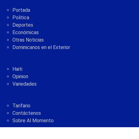
Portada
Politica
Deportes
Económicas
Otras Noticias
Dominicanos en el Exterior
Haiti
Opinion
Variedades
Tarifario
Contáctenos
Sobre Al Momento
2005 - 2021 © AlMomento.net AlMomento.net
Desarrollado por
G Soluciones