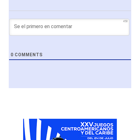
450
0
COMMENTS