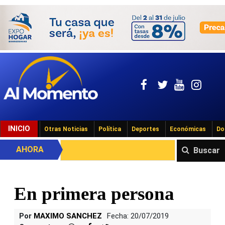
INICIO
Otras Noticias
Política
Deportes
Económicas
Do
AHORA
Buscar
En primera persona
Por
MAXIMO SANCHEZ
Fecha: 20/07/2019