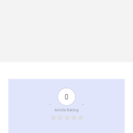
0
Article Rating