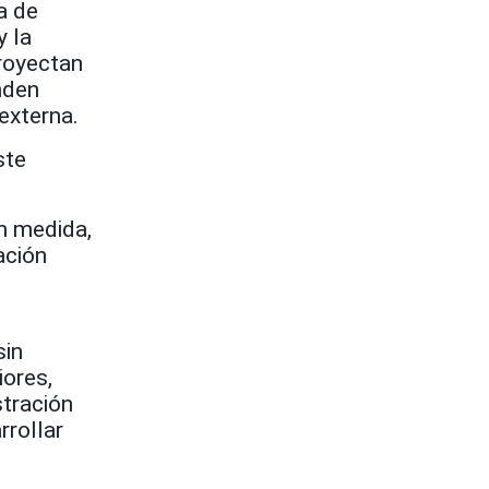
a de
y la
royectan
nden
externa.
ste
an medida,
ación
sin
ores,
stración
rrollar