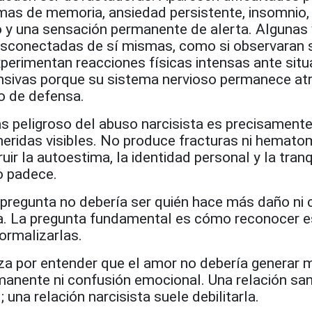
mas de memoria, ansiedad persistente, insomnio,
y una sensación permanente de alerta. Algunas 
esconectadas de sí mismas, como si observaran 
xperimentan reacciones físicas intensas ante sit
nsivas porque su sistema nervioso permanece at
o de defensa.
s peligroso del abuso narcisista es precisamente
a heridas visibles. No produce fracturas ni hemato
ir la autoestima, la identidad personal y la tranq
o padece.
 pregunta no debería ser quién hace más daño ni
ista. La pregunta fundamental es cómo reconocer 
ormalizarlas.
a por entender que el amor no debería generar 
manente ni confusión emocional. Una relación sa
; una relación narcisista suele debilitarla.