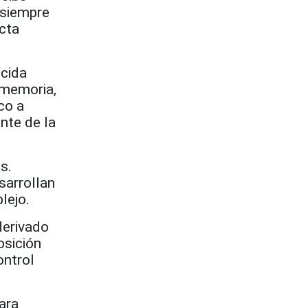
«siempre
ucta
ocida
 memoria,
co a
nte de la
s.
sarrollan
lejo.
derivado
osición
ontrol
ara