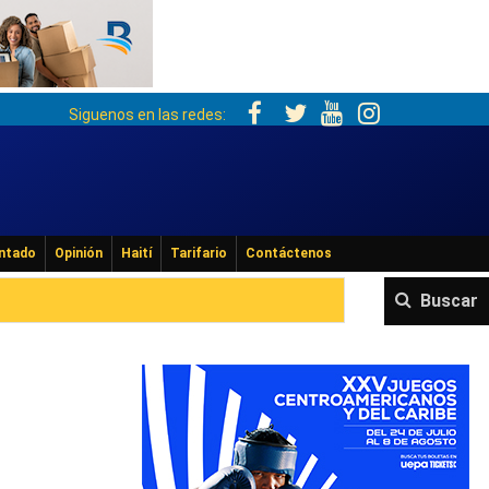
Siguenos en las redes:
ntado
Opinión
Haití
Tarifario
Contáctenos
Buscar