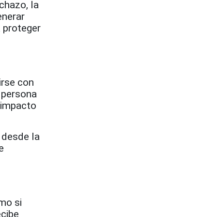
chazo, la
enerar
 proteger
irse con
a persona
 impacto
 desde la
e
o
mo si
ecibe