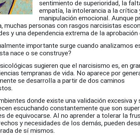
sentimiento de superioridad, la falt
empatía, la intolerancia a la crítica 
manipulación emocional. Aunque p
a, muchas personas con rasgos narcisistas esco
des y una dependencia extrema de la aprobación 
gualmente importante surge cuando analizamos e
ista nace o se construye?
sicológicas sugieren que el narcisismo es, en gr
riencias tempranas de vida. No aparece por gener
ente se desarrolla a partir de dos caminos
tos.
mbientes donde existe una validación excesiva y 
recen escuchando constantemente que son superi
s de equivocarse. Al no aprender a tolerar la fru
erechos y necesidades de los demás, pueden desa
rada de sí mismos.