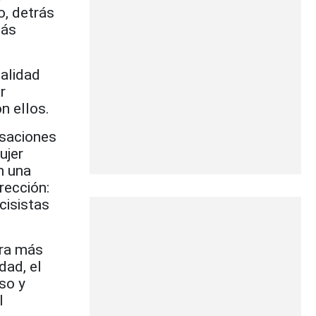
o, detrás
más
alidad
r
n ellos.
rsaciones
ujer
n una
rección:
cisistas
era más
dad, el
so y
l