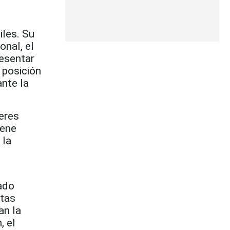
iles. Su
nal, el
resentar
 posición
nte la
eres
iene
 la
ado
stas
an la
, el