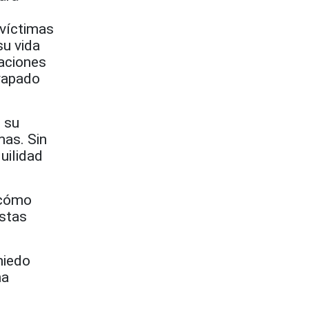
víctimas
su vida
uaciones
rapado
 su
mas. Sin
uilidad
 cómo
estas
miedo
na