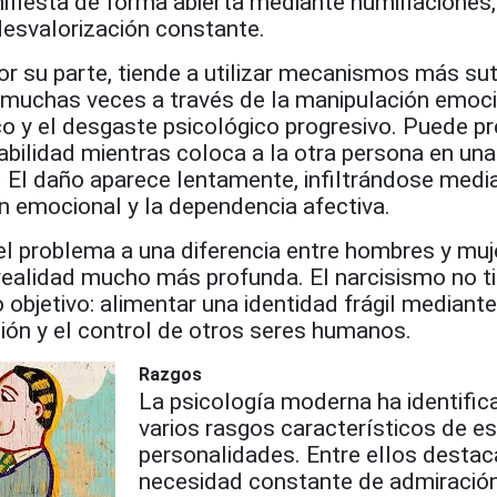
fiesta de forma abierta mediante humillaciones,
desvalorización constante.
por su parte, tiende a utilizar mecanismos más sut
 muchas veces a través de la manipulación emocio
co y el desgaste psicológico progresivo. Puede p
bilidad mientras coloca a la otra persona en una
 El daño aparece lentamente, infiltrándose media
n emocional y la dependencia afectiva.
el problema a una diferencia entre hombres y muj
 realidad mucho más profunda. El narcisismo no t
objetivo: alimentar una identidad frágil mediante
ción y el control de otros seres humanos.
Razgos
La psicología moderna ha identific
varios rasgos característicos de e
personalidades. Entre ellos destac
necesidad constante de admiración