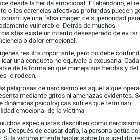
ce desde la herida emocional. El abandono, el re
ato o las carencias afectivas profundas pueden g
 construye una falsa imagen de superioridad para
madamente vulnerable. Detrás de muchos
isistas existe un intento desesperado de evitar
iciencia o dolor emocional.
genes resulta importante, pero no debe confund
xplicar una conducta no equivale a excusarla. Cad
able de la forma en que maneja sus heridas y del
es le rodean.
s peligrosas de narcisismo es aquella que opera
presenta mediante gritos ni amenazas evidentes. S
e dinámicas psicológicas sutiles que terminan
lidad emocional de la víctima.
muchos especialistas describen como narcisism
oso. Después de causar daño, la persona actúa co
 Si la víctima intenta hablar sobre lo sucedido, r