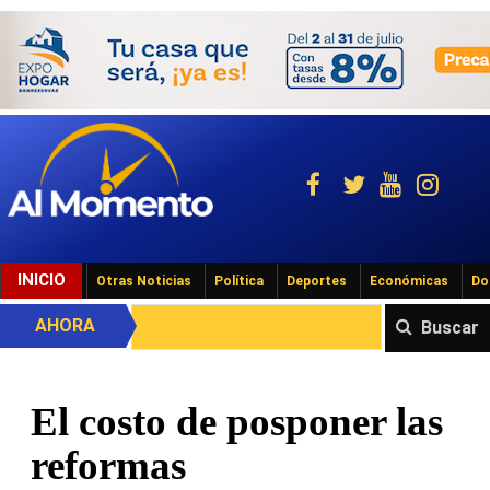
INICIO
Otras Noticias
Política
Deportes
Económicas
Do
AHORA
Buscar
El costo de posponer las
reformas