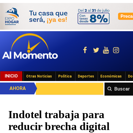
INICIO
Otras Noticias
Política
Deportes
Económicas
Do
AHORA
Buscar
Indotel trabaja para
reducir brecha digital