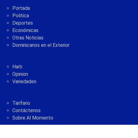
Portada
Politica
Deportes
Económicas
Otras Noticias
Dominicanos en el Exterior
Haiti
Opinion
Variedades
Tarifario
Contáctenos
Sobre Al Momento
2005 - 2021 © AlMomento.net AlMomento.net
Desarrollado por
G Soluciones