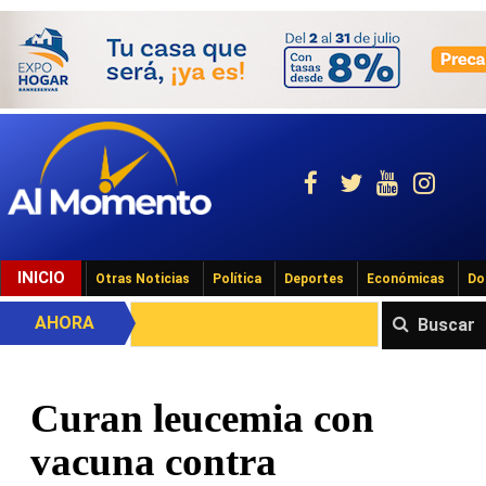
INICIO
Otras Noticias
Política
Deportes
Económicas
Do
AHORA
Buscar
Curan leucemia con
vacuna contra