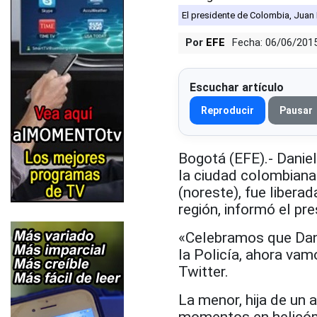
El presidente de Colombia, Juan
Por
EFE
Fecha: 06/06/201
Escuchar artículo
Reproducir
Pausar
Bogotá (EFE).- Danie
la ciudad colombiana
(noreste), fue libera
región, informó el p
«Celebramos que Danie
la Policía, ahora vam
Twitter.
La menor, hija de un 
momentos en helicópt