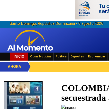
Santo Domingo, República Dominicana - 6 agosto 2026
INICIO
Otras Noticias
Política
Deportes
Económicas
AHORA
Trump eli
COLOMBIA: 
secuestrada 