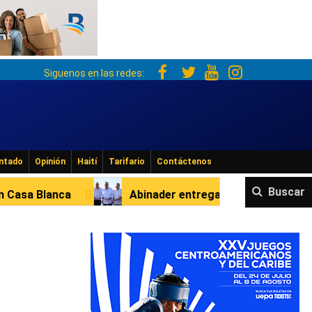
Siguenos en las redes:
ntado
Opinión
Haití
Tarifario
Contáctenos
Buscar
Abinader entrega muelles en Río San Juan y Cabrera 