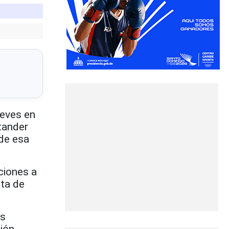
ueves en
tander
 de esa
ciones a
nta de
os
ión