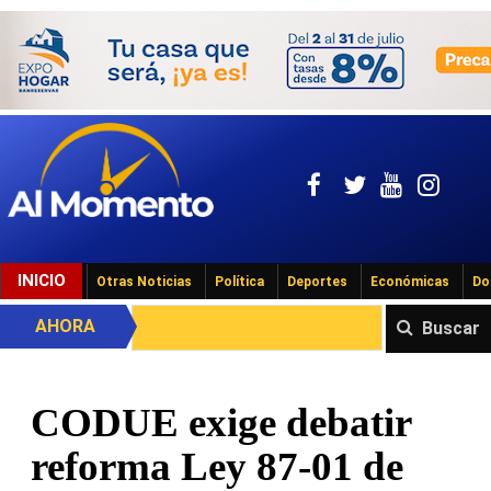
INICIO
Otras Noticias
Política
Deportes
Económicas
Do
AHORA
Buscar
CODUE exige debatir
reforma Ley 87-01 de