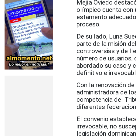
Mejía Oviedo destacó
olímpico cuenta con u
estamento adecuado, q
proceso.
De su lado, Luna Sued
parte de la misión de
controversias y de ll
número de usuarios, 
abordado su caso y c
definitivo e irrevocabl
Con la renovación de 
administradora de los
competencia del Tribu
diferentes federacio
El convenio establece
irrevocable, no susce
legislación dominican