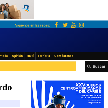
Siguenos en las redes:
ntado
Opinión
Haití
Tarifario
Contáctenos
Buscar
rdo