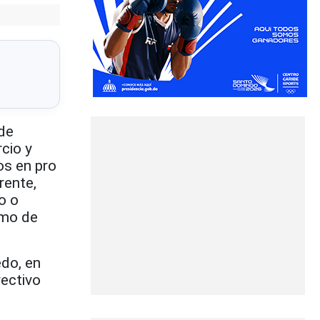
de
cio y
s en pro
rente,
o o
omo de
edo, en
rectivo