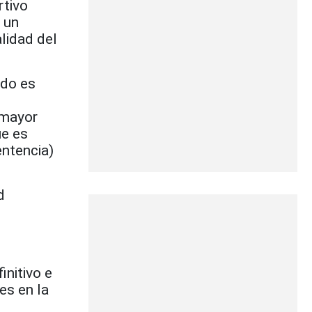
rtivo
 un
lidad del
rdo es
 mayor
ue es
entencia)
d
initivo e
es en la