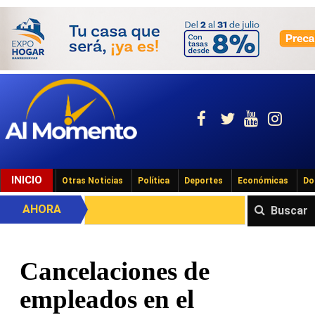
INICIO
Otras Noticias
Política
Deportes
Económicas
Do
AHORA
Buscar
Cancelaciones de
empleados en el