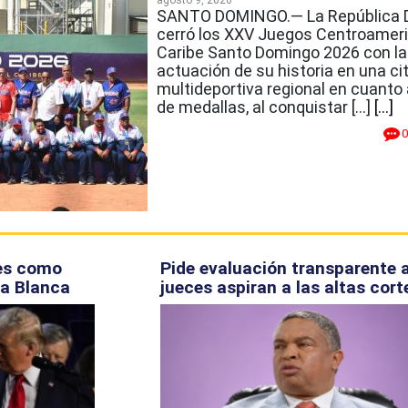
agosto 9, 2026
SANTO DOMINGO.— La República 
cerró los XXV Juegos Centroameri
Caribe Santo Domingo 2026 con la
actuación de su historia en una ci
multideportiva regional en cuanto
de medallas, al conquistar […]
[...]
0
les como
Pide evaluación transparente 
sa Blanca
jueces aspiran a las altas cort