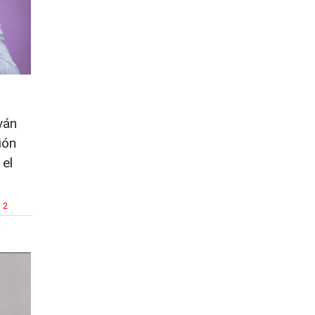
ván
ión
 el
2
a