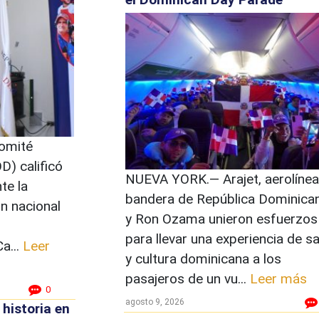
omité
) calificó
NUEVA YORK.— Arajet, aerolínea
te la
bandera de República Dominican
ón nacional
y Ron Ozama unieron esfuerzos
para llevar una experiencia de s
a...
Leer
y cultura dominicana a los
pasajeros de un vu...
Leer más
0
agosto 9, 2026
historia en