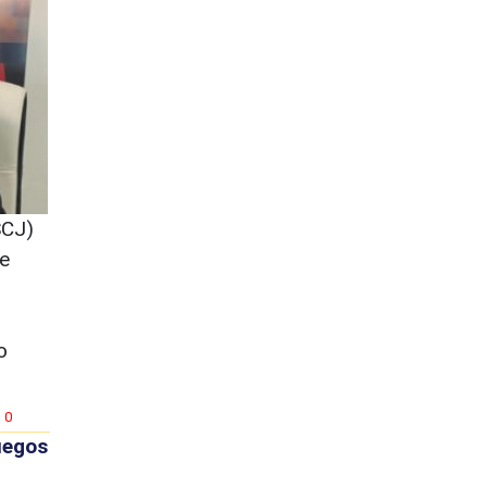
SCJ)
e
o
0
uegos