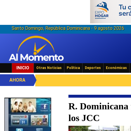
Santo Domingo, República Dominicana - 9 agosto 2026
INICIO
Otras Noticias
Política
Deportes
Económicas
AHORA
R. Dominicana f
los JCC