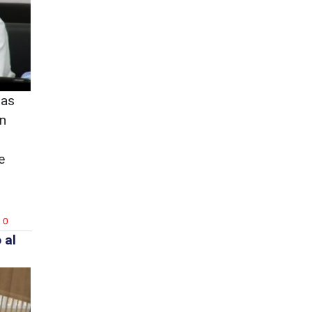
das
n
e
0
 al