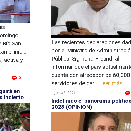
is
domingo
Las recientes declaraciones da
e Río San
por el Ministro de Administració
n el inicio
Pública, Sigmund Freund, al
 activa y
informar que el país actualment
cuenta con alrededor de 60,000
0
servidores de car...
Leer más
guirá en
agosto 9, 2026
s incierto
Indefinido el panorama político
2028 (OPINION)