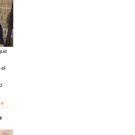
que
 el
o
0
e