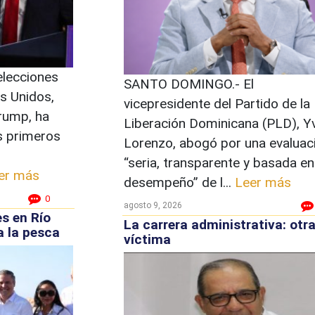
 elecciones
SANTO DOMINGO.- El
s Unidos,
vicepresidente del Partido de la
rump, ha
Liberación Dominicana (PLD), Y
s primeros
Lorenzo, abogó por una evaluac
“seria, transparente y basada en
er más
desempeño” de l...
Leer más
0
agosto 9, 2026
s en Río
La carrera administrativa: otr
a la pesca
víctima