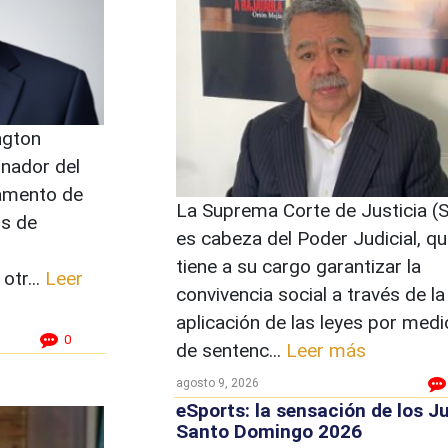
ngton
inador del
amento de
La Suprema Corte de Justicia (
os de
es cabeza del Poder Judicial, qu
tiene a su cargo garantizar la
otr...
Leer
convivencia social a través de la
aplicación de las leyes por medi
0
de sentenc...
Leer más
agosto 9, 2026
eSports: la sensación de los J
Santo Domingo 2026