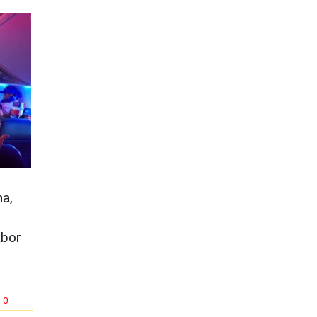
a,
abor
0