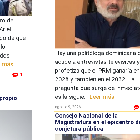
ro del
Ariel
ego de que
 lo
Hay una politóloga dominicana 
ados
acude a entrevistas televisivas y
r más
profetiza que el PRM ganaría en
1
2028 y también en el 2032. La
pregunta que surge de inmediat
es la siguie...
Leer más
propio
agosto 9, 2026
Consejo Nacional de la
Magistratura en el epicentro d
conjetura pública