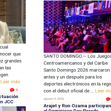
 cual
onocer que
SANTO DOMINGO.— Los Juego
ez grandes
Centroamericanos y del Caribe
an las
Santo Domingo 2026 marcaron
xigen
antes y un después para los
.
Leer más
deportes electrónicos en la regi
con el debut oficial de ...
Leer m
0
actuación
agosto 9, 2026
en JCC
Arajet y Ron Ozama participan
el Dominican Day Parade