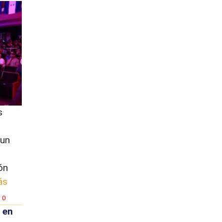
s
 un
ón
ás
0
 en