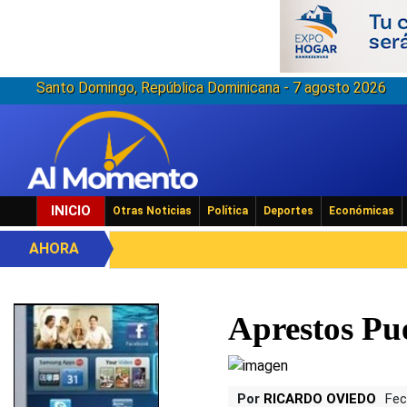
Santo Domingo, República Dominicana - 7 agosto 2026
INICIO
Otras Noticias
Política
Deportes
Económicas
AHORA
Aprestos Pu
Por
RICARDO OVIEDO
Fec