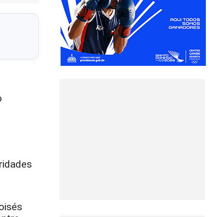
o
oridades
oisés