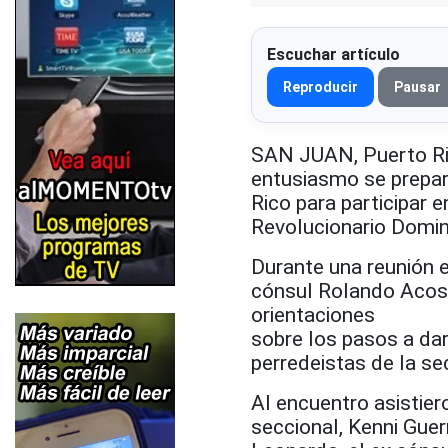
Escuchar artículo
Reproducir
Pausar
SAN JUAN, Puerto Ri
entusiasmo se prepara
Rico para participar 
Revolucionario Domin
Durante una reunión e
cónsul Rolando Acosta
orientaciones
sobre los pasos a dar
perredeistas de la se
Al encuentro asistier
seccional, Kenni Gue