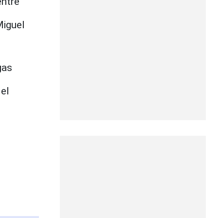
entre
Miguel
gas
del