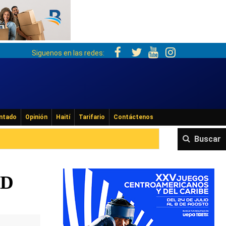
Siguenos en las redes:
ntado
Opinión
Haití
Tarifario
Contáctenos
Buscar
RD