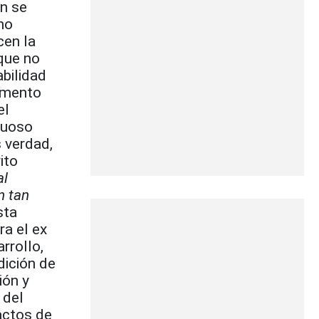
ón se
 no
cen la
que no
bilidad
damento
el
tuoso
 verdad,
ito
al
n tan
sta
ra el ex
rrollo,
dición de
ión y
 del
actos de