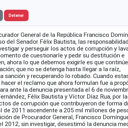
Detener
curador General de la República Francisco Domí
so del Senador Félix Bautista, las responsabilida
nvestigar y perseguir los actos de corrupción y lav
omento de cuestionarle y pedir su destitución e
en, ahora lo que debemos exigirle es que continúe
ación; que no se detenga hasta llegar a la raíz,
da sanción y recuperando lo robado. Cuando esta
y hacer el reclamo que ahora formulan fue a prop
tara ante la denuncia presentada el 6 de noviemb
rnández, Félix Bautista y Víctor Díaz Rua, por la
ctos de corrupción que contribuyeron de forma di
al de 2011 ascendente a 205 mil millones de peso
dición de Procurador General, Francisco Domíngue
l 2012, sin investigar, desestimó la denuncia me