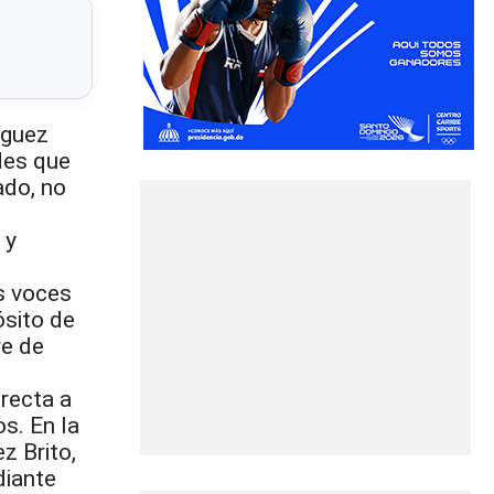
nguez
des que
ado, no
 y
s voces
ósito de
re de
recta a
s. En la
z Brito,
diante