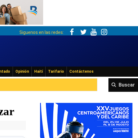
Siguenos en las redes:
ntado
Opinión
Haití
Tarifario
Contáctenos
Buscar
zar