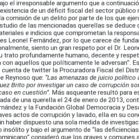
bajo el irresponsable argumento que a continuaci
 existencia de un déficit fiscal del sector público
la comisión de un delito por parte de los que ejer
 estudio de las mencionadas querellas se deduce 
teriales e indicios que comprometan la responsa
tes Leonel Fernández, por lo que carece de fun
nalmente, siento un gran respeto por el Dr. Leon
su trato profundamente humano, decente y respe
 con aquellos que políticamente le adversan”. Es
cuenta de twitter la Procuradora Fiscal del Distr
ce Reynoso que:
“Las amenazas de juicio político 
z Brito por investigar un caso de corrupción so
caso en cuestión”.
Más asqueante resultó para e
ada de una querella el 24 de enero de 2013, cont
rnández y la Fundación Global Democracia y Desa
aves actos de corrupción y lavado, ella en su con
in haber dispuesto una sola medida de investigac
insólito y bajo el argumento de “las deficiencias
dominicano” consideró que los graves y comunes 