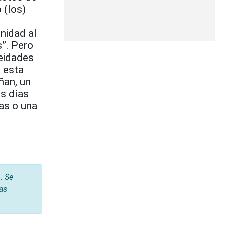
 (los)
unidad al
”. Pero
leidades
, esta
ñan, un
os días
ras o una
. Se
tas