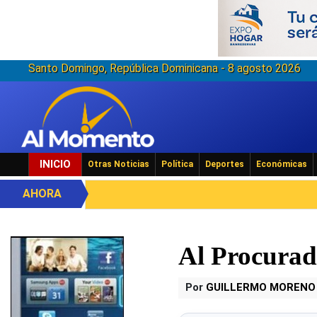
Santo Domingo, República Dominicana - 8 agosto 2026
INICIO
Otras Noticias
Política
Deportes
Económicas
AHORA
Al Procurad
Por
GUILLERMO MORENO