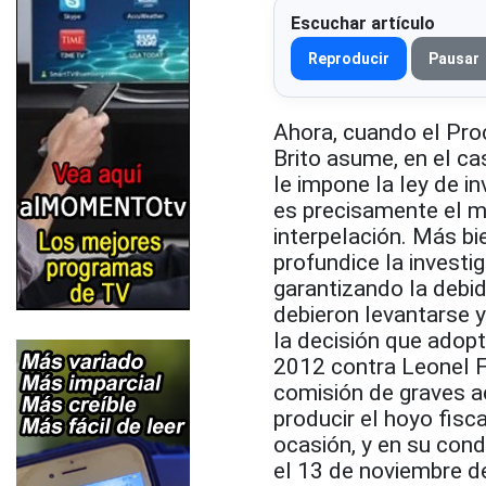
Escuchar artículo
Reproducir
Pausar
Ahora, cuando el Pro
Brito asume, en el ca
le impone la ley de i
es precisamente el m
interpelación. Más bi
profundice la investig
garantizando la debi
debieron levantarse 
la decisión que adop
2012 contra Leonel Fe
comisión de graves a
producir el hoyo fisc
ocasión, y en su con
el 13 de noviembre de