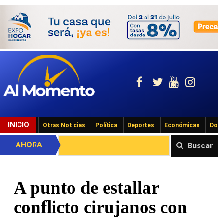
INICIO
Otras Noticias
Política
Deportes
Económicas
Do
AHORA
Buscar
A punto de estallar
conflicto cirujanos con