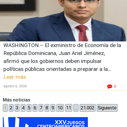
WASHINGTON.– El exministro de Economía de la
República Dominicana, Juan Ariel Jiménez,
afirmó que los gobiernos deben impulsar
políticas públicas orientadas a preparar a la...
Leer más
agosto 6, 2026
3
Más noticias
1
2
3
4
5
6
7
8
9
10
11
…
21.002
Siguiente