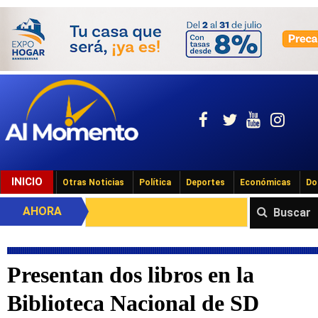
INICIO
Otras Noticias
Política
Deportes
Económicas
Do
AHORA
Buscar
Presentan dos libros en la
Biblioteca Nacional de SD