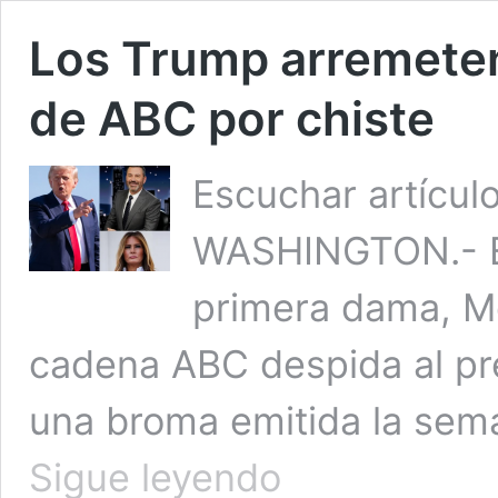
Los Trump arremeten
de ABC por chiste
Escuchar artícul
WASHINGTON.- El
primera dama, Me
cadena ABC despida al p
una broma emitida la se
Los
Sigue leyendo
Trump