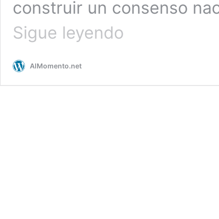
construir un consenso nac
Gobierno se
Sigue leyendo
reúne
con sectores
buscando
AlMomento.net
consenso
ante
crisis