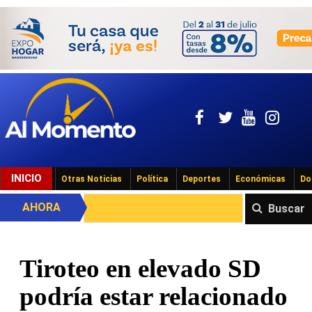
INICIO
Otras Noticias
Política
Deportes
Económicas
Do
AHORA
Buscar
Tiroteo en elevado SD
podría estar relacionado